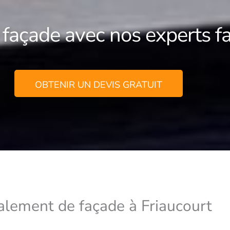
 façade avec nos experts fa
OBTENIR UN DEVIS GRATUIT
valement de façade à Friaucourt