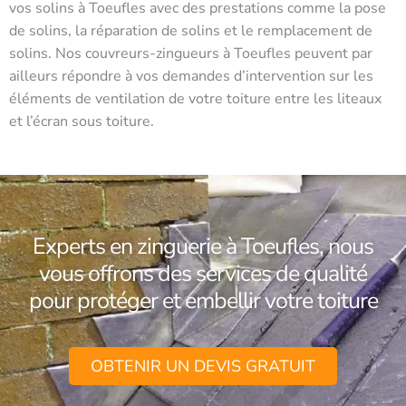
vos solins à Toeufles avec des prestations comme la pose
de solins, la réparation de solins et le remplacement de
solins. Nos couvreurs-zingueurs à Toeufles peuvent par
ailleurs répondre à vos demandes d’intervention sur les
éléments de ventilation de votre toiture entre les liteaux
et l’écran sous toiture.
Experts en zinguerie à Toeufles, nous
vous offrons des services de qualité
pour protéger et embellir votre toiture
OBTENIR UN DEVIS GRATUIT