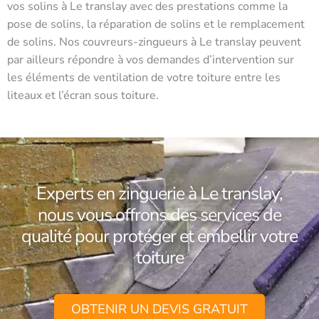
vos solins à Le translay avec des prestations comme la
pose de solins, la réparation de solins et le remplacement
de solins. Nos couvreurs-zingueurs à Le translay peuvent
par ailleurs répondre à vos demandes d’intervention sur
les éléments de ventilation de votre toiture entre les
liteaux et l’écran sous toiture.
Experts en zinguerie à Le translay,
nous vous offrons des services de
qualité pour protéger et embellir votre
toiture
OBTENIR UN DEVIS GRATUIT