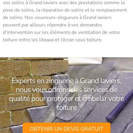
vos solins à Grand laviers avec des prestations comme la
pose de solins, la réparation de solins et le remplacement
de solins. Nos couvreurs-zingueurs à Grand laviers
peuvent par ailleurs répondre à vos demandes
d’intervention sur les éléments de ventilation de votre
toiture entre les liteaux et l’écran sous toiture.
Experts en zinguerie à Grand laviers,
nous vous offrons des services de
qualité pour protéger et embellir votre
toiture
OBTENIR UN DEVIS GRATUIT