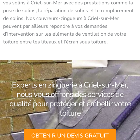
vos solins à Criel-sur-Mer avec des prestations comme la
pose de solins, la réparation de solins et le remplacement
de solins. Nos couvreurs-zingueurs à Criel-sur-Mer
peuvent par ailleurs répondre à vos demandes
d’intervention sur les éléments de ventilation de votre
toiture entre les liteaux et l’écran sous toiture.
Experts en zinguerie à Criel-sur-Mer,
nous vous offrons des services de
qualité pour protéger et embellir votre
toiture
OBTENIR UN DEVIS GRATUIT