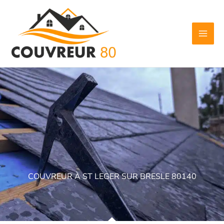
Aller
au
contenu
COUVREUR À ST LEGER SUR BRESLE 80140