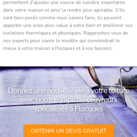
permettent d’ajouter une source de lumière importante
dans votre maison et ainsi la rendre plus agréable. S’ils
sont bien posés comme nous savons faire, ils peuvent
apporter une vraie plus-value à votre bien et améliorer vos
isolations thermiques et phoniques. Rapprochez-vous de
nos experts pour savoir le modèle qui conviendrait le
mieux à votre maison à Flocques et à vos besoins.
Donnez une nouvelle vie à votre toiture
avec notre équipe de couvreurs
spécialisés à Flocques
OBTENIR UN DEVIS GRATUIT